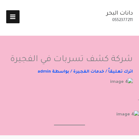
خطي
لى
دانات البحر
لمحتوى
0552377211
شركة كشف تسربات في الفجيرة
اترك تعليقاً
/
خدمات الفجيرة
/ بواسطة
admin
.