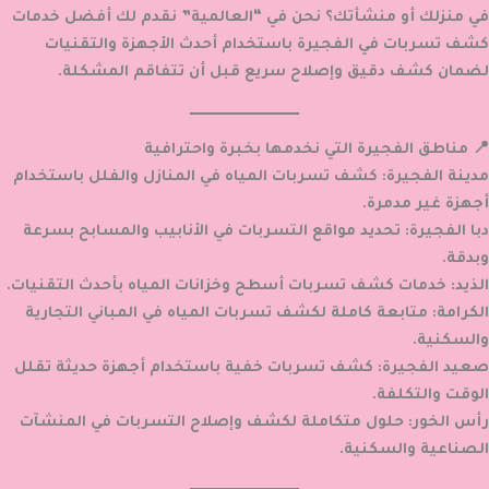
في منزلك أو منشأتك؟ نحن في “العالمية” نقدم لك أفضل خدمات
كشف تسربات في الفجيرة
باستخدام أحدث الأجهزة والتقنيات
لضمان كشف دقيق وإصلاح سريع قبل أن تتفاقم المشكلة.
📍 مناطق الفجيرة التي نخدمها بخبرة واحترافية
مدينة الفجيرة
: كشف تسربات المياه في المنازل والفلل باستخدام
أجهزة غير مدمرة.
دبا الفجيرة
: تحديد مواقع التسربات في الأنابيب والمسابح بسرعة
وبدقة.
الذيد
: خدمات كشف تسربات أسطح وخزانات المياه بأحدث التقنيات.
الكرامة
: متابعة كاملة لكشف تسربات المياه في المباني التجارية
والسكنية.
صعيد الفجيرة
: كشف تسربات خفية باستخدام أجهزة حديثة تقلل
الوقت والتكلفة.
رأس الخور
: حلول متكاملة لكشف وإصلاح التسربات في المنشآت
الصناعية والسكنية.