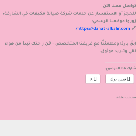
تواصل معنا الآن
للحجز أو الاستفسار عن خدمات
شركة صيانة مكيفات في الشارقة
،
زوروا موقعنا الرسمي:
https://danat-albahr.com/
🔗
ابقَ باردًا ومطمئنًا مع فريقنا المتخصص – لأن راحتك تبدأ من هواء
نقي وتبريد موثوق.
شارك هذا الموضوع:
فيس بوك
X
معجب بهذه: