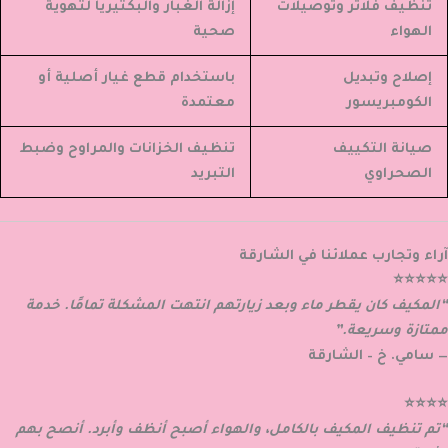
تنظيف فلاتر وتوصيلات
إزالة الغبار والبكتيريا لتهوية
الهواء
صحية
إصلاح وتبديل
باستخدام قطع غيار أصلية أو
الكومبريسور
معتمدة
صيانة التكييف
تنظيف الخزانات والمراوح وضبط
الصحراوي
التبريد
آراء وتجارب عملائنا في الشارقة
⭐⭐⭐⭐⭐
“المكيف كان يقطر ماء وبعد زيارتهم انتهت المشكلة تمامًا. خدمة
ممتازة وسريعة.”
— سامي. خ – الشارقة
⭐⭐⭐⭐
“تم تنظيف المكيف بالكامل، والهواء أصبح أنظف وأبرد. أنصح بهم