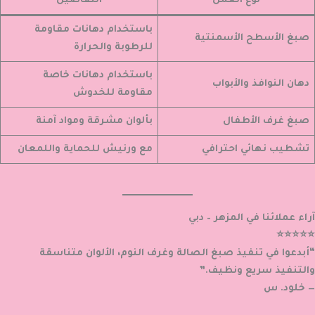
نوع العمل
التفاصيل
باستخدام دهانات مقاومة
صبغ الأسطح الأسمنتية
للرطوبة والحرارة
باستخدام دهانات خاصة
دهان النوافذ والأبواب
مقاومة للخدوش
صبغ غرف الأطفال
بألوان مشرقة ومواد آمنة
تشطيب نهائي احترافي
مع ورنيش للحماية واللمعان
آراء عملائنا في المزهر – دبي
⭐⭐⭐⭐⭐
“أبدعوا في تنفيذ صبغ الصالة وغرف النوم، الألوان متناسقة
والتنفيذ سريع ونظيف.”
— خلود. س