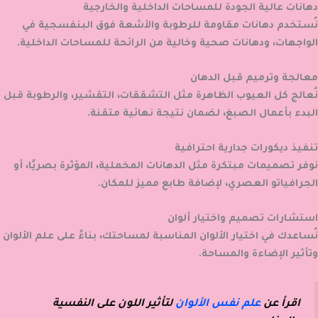
دهانات عالية الجودة للمساحات الداخلية والخارجية
نُستخدم دهانات مقاومة للرطوبة والأشعة فوق البنفسجية في
الواجهات، ودهانات صحية وخالية من الرائحة للمساحات الداخلية.
معالجة وترميم قبل الدهان
نُعالج كل العيوب الظاهرة مثل التشققات، التقشير، والرطوبة قبل
البدء بأعمال الصبغ، لضمان نتيجة نهائية متقنة.
تنفيذ ديكورات جدارية احترافية
نوفر تصميمات مبتكرة مثل الدهانات المخملية، المؤثرة بصريًا، أو
الجرافياتو العصري، لإضافة طابع مميز للمكان.
استشارات تصميم واختيار ألوان
نُساعدك في اختيار الألوان المناسبة لمساحتك، بناءً على علم الألوان
وتأثير الإضاءة والمساحة.
اقرأ عن
علم نفس الألوان
لتأثير اللون على النفسية