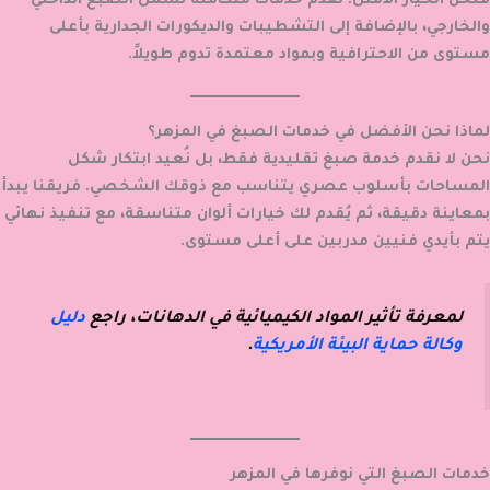
فنحن الخيار الأمثل. نقدم خدمات متكاملة تشمل الصبغ الداخلي
والخارجي، بالإضافة إلى التشطيبات والديكورات الجدارية بأعلى
مستوى من الاحترافية وبمواد معتمدة تدوم طويلاً.
لماذا نحن الأفضل في خدمات الصبغ في المزهر؟
نحن لا نقدم خدمة صبغ تقليدية فقط، بل نُعيد ابتكار شكل
المساحات بأسلوب عصري يتناسب مع ذوقك الشخصي. فريقنا يبدأ
بمعاينة دقيقة، ثم يُقدم لك خيارات ألوان متناسقة، مع تنفيذ نهائي
يتم بأيدي فنيين مدربين على أعلى مستوى.
لمعرفة تأثير المواد الكيميائية في الدهانات، راجع
دليل
وكالة حماية البيئة الأمريكية
.
خدمات الصبغ التي نوفرها في المزهر